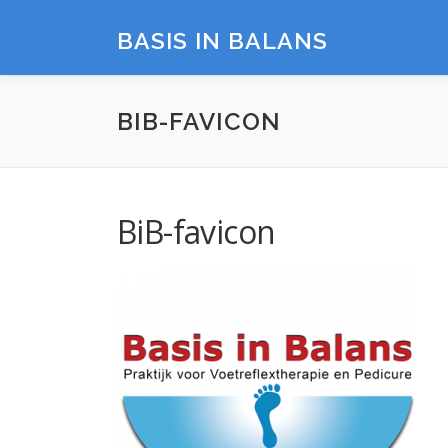
Ga
naar
BASIS IN BALANS
de
inhoud
BIB-FAVICON
BiB-favicon