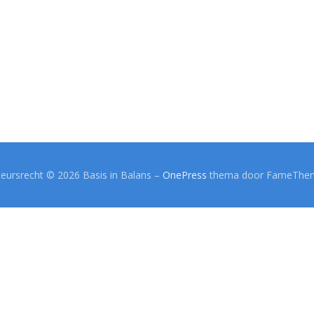
eursrecht © 2026 Basis in Balans
–
OnePress
thema door FameThe