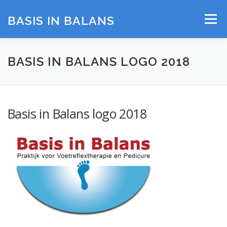
Ga
naar
BASIS IN BALANS
Menu
de
inhoud
HOME
OVER MIJ
BEHANDELINGEN
BASIS IN BALANS LOGO 2018
TARIEVEN
CONTACT
Basis in Balans logo 2018