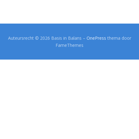
Auteursrecht © 2026 Basis in Balans
–
OnePress
thema door
FameThemes